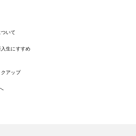
ト
について
新入生にすすめ
ックアップ
へ